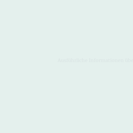
Ausführliche Informationen übe